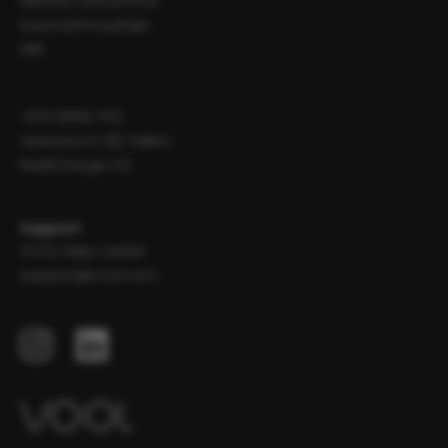
Meidän tarinamme
Suunnanmuuttaja
UKK
+372 5656 7172
Veerenni tn 38, Tallinn
MultiCharge OÜ
Support
VOOL Help Center
support@vool.com