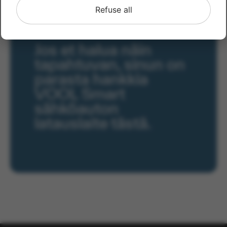
Refuse all
Jos et halua näin
tapahtuvan, sinun on
parasta hankkia
VOOL Smart
sähköauton
latauslaite tästä.