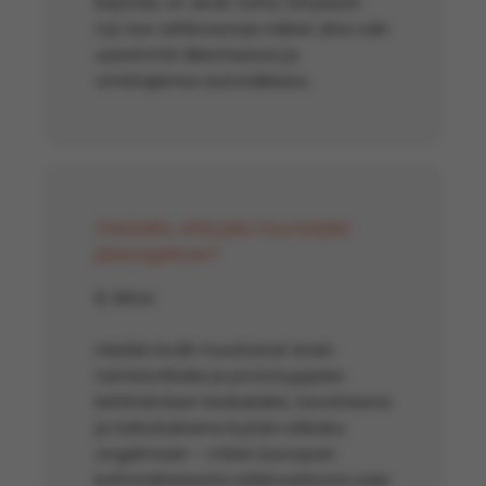
käyttää, on aivan turha. Erityisesti
nyt, kun sähköautoja näkee aina vain
useammin liikenteessä ja
omistajiensa autotalleissa.
Odotatko, että joku muu korjaisi
jäteongelman?
Ei, kiitos.
Heidän kodit muuttuivat ensin
toimistotiloiksi ja prototyyppien
kehittämisen keskuksiksi, tavoitteena
ja tarkoituksena löytää ratkaisu
ongelmaan – miten Euroopan
kolmivaiheisesta sähköverkosta saisi