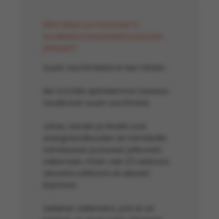
Mitä tekisit, jos huomaat ⅔
arvokkaista resursseista joutuvan
jätteisiin?
Suurin osa ihmisistä ei tee mitään.
Me VOOLilla ajattelemme toisessa
tavalla kuin suurin osa ihmisiä.
Juhan, Sander ja Hindrik ovat
energiateollisuuden eri toimialoilla
toimiessaan joutuneet jatkuvasti
näkemään, miten vain 1/3 verkossa
olevasta sähköstä oli oikeasti
käytössä.
Sellainen sähköteho, jota ei voi