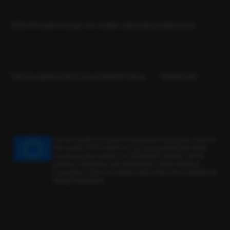
2026 © MultiCharge OÜ. Kaikki oikeudet pidätetään.
Tietosuojakäytäntö ja evästeilmoitus
Yleisehdot
Tämä hanke on saanut rahoitusta Euroopan unionin
Horisontti 2020 tutkimus- ja innovointiohjelmasta
avustussopimuksen nro 190136402 kautta. Tämä
julkaisu heijastaa vain kirjottajan näkemyksiä ja
Euroopan unioni ei vastaa siitä, miten sen sisältämiä
tietoja käytetään.