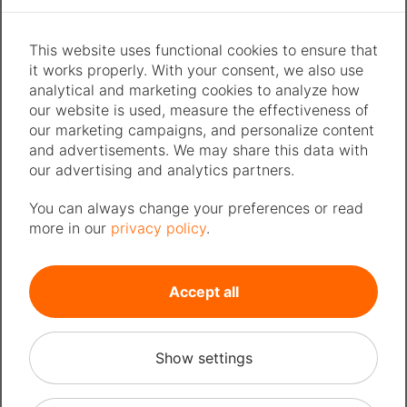
sähköautojen latauslaitteiden
markkinoiden valloittamiseen.
This website uses functional cookies to ensure that
Olemme asettaneet pitkän
it works properly. With your consent, we also use
tähtäimen suunnitelmaksi erilaisten
analytical and marketing cookies to analyze how
our website is used, measure the effectiveness of
kotitaloustuotteiden kehittämisen,
our marketing campaigns, and personalize content
joiden avulla jokainen saisi
and advertisements. We may share this data with
sähköverkon käytöstä parhaan
our advertising and analytics partners.
hyödyn irti.
You can always change your preferences or read
Tämän hetken tilanne: valmistelle
more in our
privacy policy
.
meidän sähköautojen
latauslaitteiden ja lisävarusteiden
massavalmistusta.
Accept all
Show settings