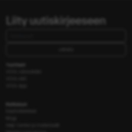
Liity uutiskirjeeseen
Lähetä
Tuotteet
VOOL Latauslaite
VOOL LMC
VOOL App
Ratkaisut
Käyttötilanteet
Blogi
Help Center ja materiaalit