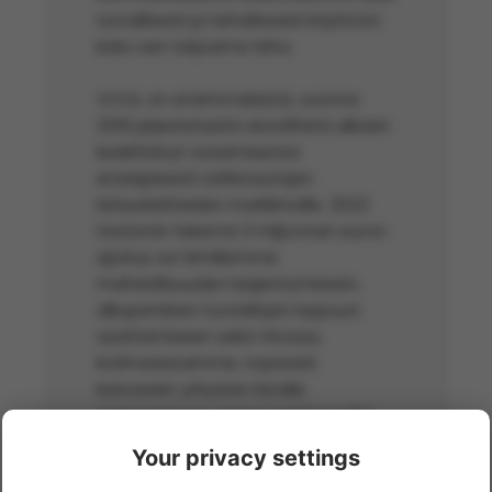
turvallisesti ja tehokkaasti käyttöön
koko sen tarjoama teho.
VOOL on ensimmäisistä, vuonna
2019 järjestetyistä aivoriihistä alkaen
keskittänyt osaamisensa
ensisijaisesti sähköautojen
latauslaitteiden markkinoille. 2022
Horizonin tekemä 3 miljoonan euron
sijoitus soi tiimillemme
mahdollisuuden laajentumiseen,
alkuperäisen tuotelinjan loppuun
saattamiseen sekä Virossa,
kotimaassamme, nopeasti
kasvavien yritysten listalle
pääsemiseen. Toinen kehitysvaihe
alkuvuodesta 2023 alkaen osoitti
Your privacy settings
meille suunnan koko Euroopan