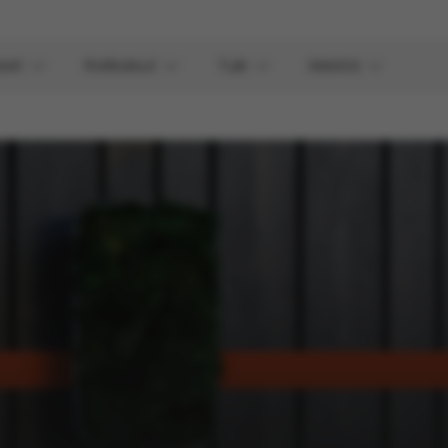
eet
Ratkaisut
Tuki
Meistä