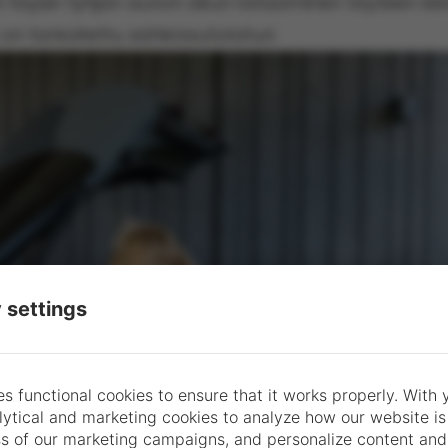
in täysin tyhjän auton akun lataaminen täyteen k
 on tarkoitettu sähköautolaturi.
 settings
s functional cookies to ensure that it works properly. With 
lytical and marketing cookies to analyze how our website i
ss of our marketing campaigns, and personalize content and