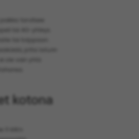
paikka tarvitsee
peli tai 4G-yhteys.
älle tai tolppaan.
säköidä, jotta laturin
i ole vain yhtä
tahansa.
et kotona
e 11 kW:n