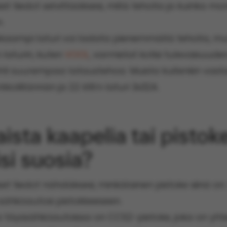
set tiedot selvittääksesi, millä teholla ja kuinka mo
.
aampi laturi voi ladata pienemmällä teholla, mutt
 laturin, kuten
VOOL
, varmistat kotisi tulevaisuuden
hti suurempaa lataustehoa. Muista kuitenkin vasta
rkkoliitännän ja 22 kW:n laturi 3x32A.
ista kaapelia tai pistok
si suosia?
set tiedot nähdäksesi, minkälainen pistoke siinä on
i sähköautosi pistokkeeseen.
 täyssähköautoissa on CCS2-pistoke, joka on yht