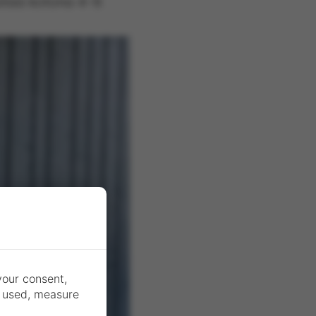
estää kotona 4-6
VOOL Type
2 kaapelilla
varustettu
EV-laturi on
täydellinen
kotikäyttöön
your consent,
s used, measure