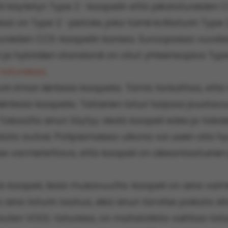
esti käytetyn Type 2 -kaapelin että pikalatureiden
sä on Type 2 -pistoke, joka toimii kotilaturin Type
latureiden CCS-kaapelin kanssa. Euroopassa vuodes
 ja hybridien standardi on ollut yhteensopiva Typ
latureissa
.
rin ilman kiinteää kaapelia. Tämä tarkoittaa, että 
kiinteää kaapelia. Tällainen laturi tarjoaa joustav
 Toisaalta sinun täytyy viedä kaapeli edes ja takai
data autosi. Pohjoismaissa ulkona voi usein olla h
 itse varmistettava, että kaapeli on oikeanlaatuinen
teä kaapeli, lisää mukavuutta: kaapeli on aina valmi
 aina laturin laatua, eikä sinun tarvitse pakata si
a, kuten VOOL-laturissa, on mahdollista vaihtaa la