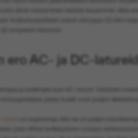
Voit myös ladata yksivaiheisella liitännällä tai p
utta silloin lataaminen kestää kauemmin. Mitä
t. Kotilatauslaitteet voivat olla jopa 22 kW:n kapa
n 32 ampeerin liitännän.
n ero AC- ja DC-laturei
mpia ja kalliimpia kuin AC-laturit. Tällainen invest
 latauspisteissä, joissa kuskit ovat paljon liikkeell
-laturi
on sopivampi, sillä se on paljon edullisemp
sen, joka riittää kotikäyttöön omaan sähköautoon 