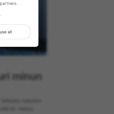
partners.
.
use all
uri minun
C-tehosta, nykyään
1 kW AC-tehoa.