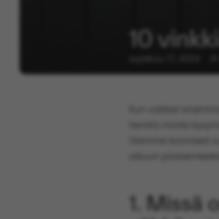
10 vinkk
syyskuu 17, 2024
8
Kun valitset ensimmä
herätä monia kysymy
Olemme koonneet suos
alkuun pääsemiseksi
1. Missä 