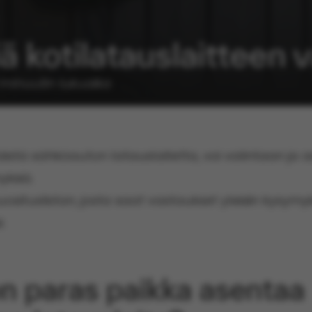
iä kotilatauslaitteen 
 minuutin lukuaika
istä sähköauton latauslaitetta, voi valintaan ja a
ksiä.
ituslistan, josta saat vastaukset yleisiin kysymyks
.
on paras paikka asentaa