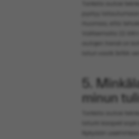
Tarkista autosi tekni
pystyy latautumaan
Huomaa, että tehokk
Valitsemalla 22 kW:n
autojen trendi on ko
laturi vaatii 3x16A ve
5. Minkäla
minun tuli
Tarkista autosi tekni
laturin kaapeli sopi
Nykyään useimmissa