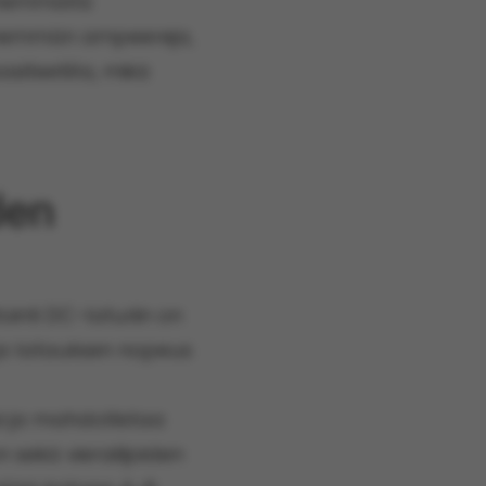
ienemmällä
 enemmän ampeereja,
siteetilla, mikä
den
ointi DC-laturiin on
ä ja latauksen nopeus
i ja mahdollistaa
sekä vierailijoiden