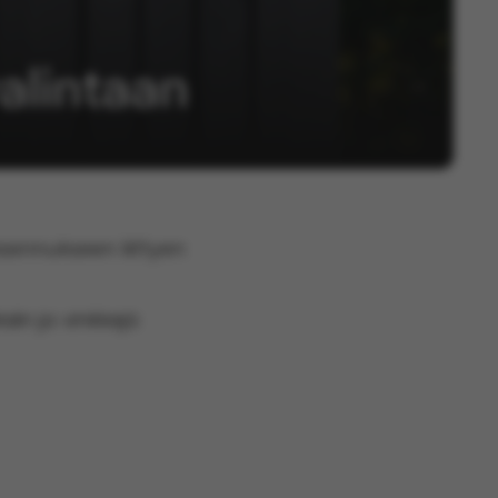
valintaan
sennukseen liittyen
iin ja vinkkejä