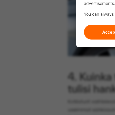
advertisements.
You can always 
Accept
4. Kuinka
tulisi han
Kotilaturit vaihtele
useimmat sähköautot