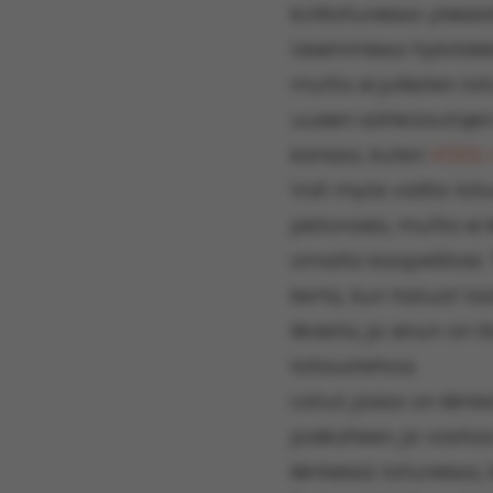
kotilatureissa yleis
Useimmissa hybrideis
mutta ei julkisten 
uusien sähköautojen
kanssa, kuten
VOOL-
Voit myös valita latu
pistorasia, mutta ei 
omalla kaapelillasi.
kerta, kun haluat la
likaista, ja sinun on
lataustehoa.
Laturi, jossa on kiin
paikalleen, ja vastaa
kiinteissä latureiss