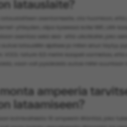
n latauslaite?
 latauslaitteen asentamiselle, ota huomioon, että 
ernet-yhteyden, olipa kyseessä kotisi WiFi, LAN-kaa
daan asentaa sekä sisä- että ulkotiloihin, joko sein
autosi latausliitin sijaitsee ja miten sinun täytyy py
. VOOL-laturin 6,5 metrin kaapeli varmistaa, että e
idä, vaan voit pysäköidä autosi mihin suuntaan 
 monta ampeeria tarvits
on lataamiseen?
llaan kolmivaiheista 16 ampeerin liitäntää, joka tuke