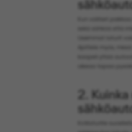
sähköauto
Kun valitset paikkaa
sekä sähköä että int
Useimmat laturit voi
Ajattele myös, missä 
kaapeli yltää autoon
oikeaa tapaa pysäkö
2. Kuinka
sähköaut
Kotilaturille suosite