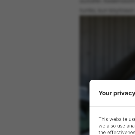
autoihin. Keskimäär
tuntia, kun käytössä
Your privacy
This website use
we also use ana
the effectivene