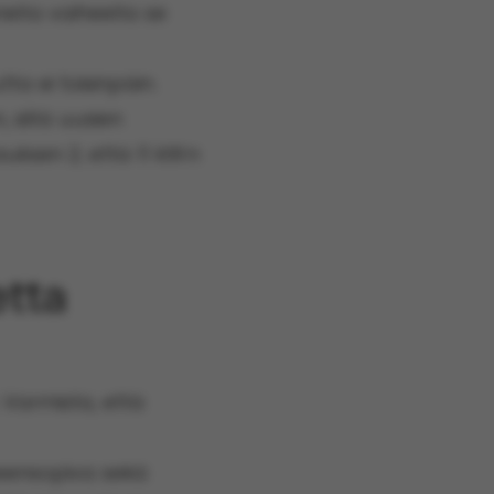
nella vaiheella se
a ei toisinpäin.
, sillä uusien
uksen 2; että 11 kW:n
etta
. Varmista, että
eensopiva sekä