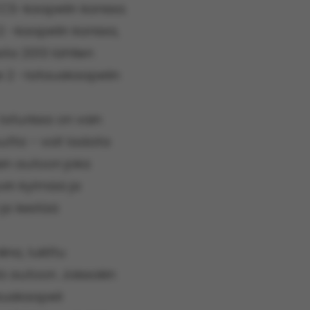
 CCS-kaapelin kanssa.
 2 -kaapelin kanssa,
ta 2013 lähtien
e 2 -latauskaapelin
laturissa on vain
uutta – voit ladata
sin autoon joka
yvin kylmää ja
 ja kestää
ina, lukittu
tä autoon. Joissakin
tauskaapeli