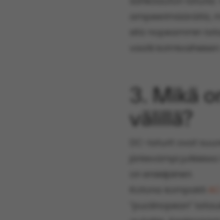
sähköauton laturia. 
ampeerimäärällä, m
sitä nopeammin lataa
vaatii kolmivaiheise
3. Mikä o
välillä?
DC-laturit ovat suure
järkevämpi julkisissa
on ensisijainen.
Kotona kompakti
AC
“puolinopean” latauk