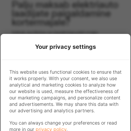
​​Palju maksab elektriauto
laadijate paigaldamine
kortermajale?
Sõltub, kui lihtne on laadimispunkti majja
paigaldada. Laadijad tuleb paigaldada
Your privacy settings
sertifitseeritud elektrikutel, kelle teenjustasu puhul
tuleb arvestada minimaalselt mõnesaja euroga.
Lisakulud võivad tekkida võimalikest
kaevetöödest, haljastustöödest ja
This website uses functional cookies to ensure that
elektrisüsteemi muudatustest. Hinda mõjutab ka
it works properly. With your consent, we also use
laadimispunktide arv.
analytical and marketing cookies to analyze how
our website is used, measure the effectiveness of
Iga maja on erinev. Mõnikord on kaabli
our marketing campaigns, and personalize content
marsruut pikk või keeruline, vahel jääb peakaitse
and advertisements. We may share this data with
liiga väikseks. Äärmuslikel juhtudel põhjustab
our advertising and analytics partners.
vananenud elektripaigaldis suuremaid kulutusi.
You can always change your preferences or read
more in our
privacy policy
.